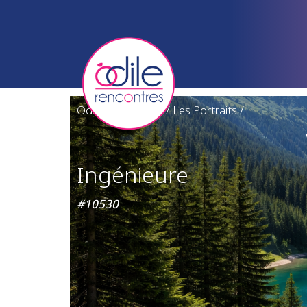
Odile Rencontres
/
Les Portraits
/
Ingénieure
#10530