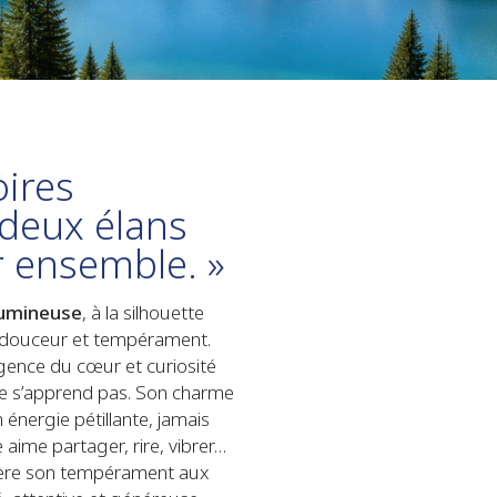
oires
deux élans
r ensemble. »
umineuse
, à la silhouette
t douceur et tempérament.
igence du cœur et curiosité
 ne s’apprend pas. Son charme
 énergie pétillante, jamais
 aime partager, rire, vibrer…
rière son tempérament aux