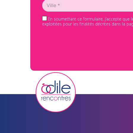
En soumettant ce formulaire, j'accepte que l
exploitées pour les finalités décrites dans la 