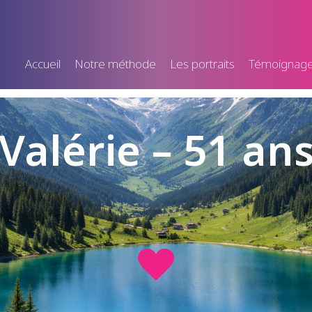
Accueil
Notre méthode
Les portraits
Témoignag
Valérie – 51 an