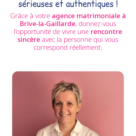
sérieuses et authentiques !
Grâce à votre
agence matrimoniale à
Brive-la-Gaillarde
, donnez-vous
l’opportunité de vivre une
rencontre
sincère
avec la personne qui vous
correspond réellement.