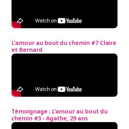
L'amour au bout du chemin #7 Claire
et Bernard
Témoignage : L'amour au bout du
chemin #3 - Agathe, 29 ans