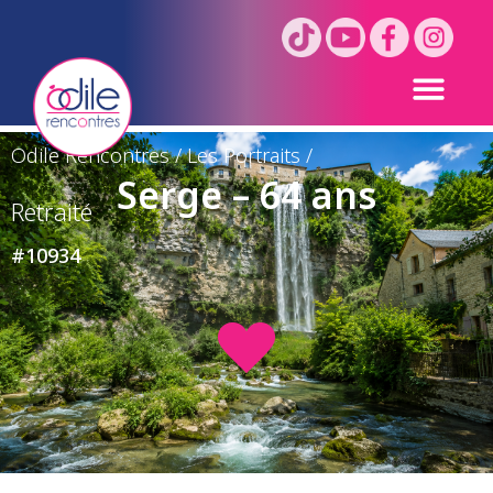
Odile Rencontres
/
Les Portraits
/
Serge – 64 ans
Retraité
#10934