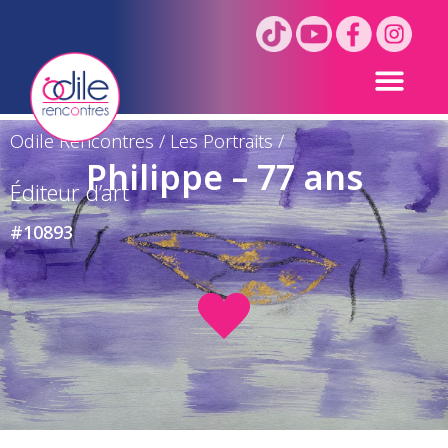
Odile Rencontres
/
Les Portraits
/
Philippe – 77 ans
Éditeur d’art
#10893