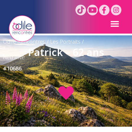
Odile Rencontres
/
Les Portraits
/
Patrick – 62 ans
Retraité
#10686