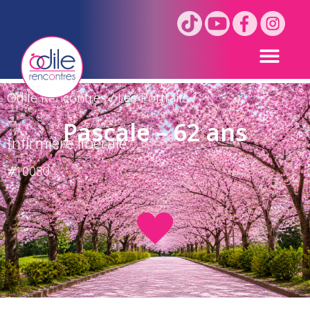
Odile Rencontres
/
Les Portraits
/
Pascale – 62 ans
Infirmière libérale
#
10080