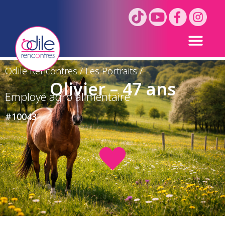
Odile Rencontres
/
Les Portraits
/
Olivier – 47 ans
Employé agro alimentaire
#10043