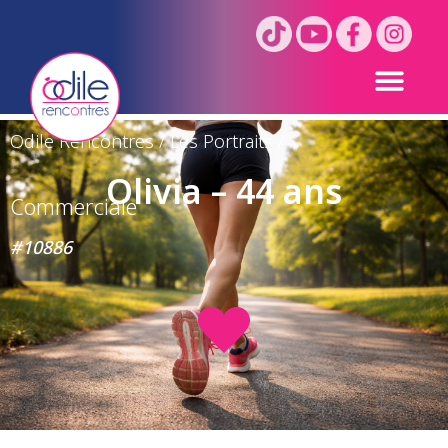
Odile Rencontres
/
Les Portraits
/
Olivia – 44 ans
Commerciale
#10886