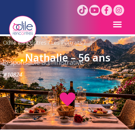
Odile Rencontres
/
Les Portraits
/
Nathalie – 56 ans
Responsable administrative
#10824