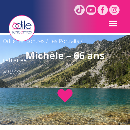
Odile Rencontres
/
Les Portraits
/
Michèle – 66 ans
retraitée
#10776