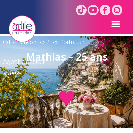
Odile Rencontres
/
Les Portraits
/
Mathias – 25 ans
Agent d’accueil
#10985