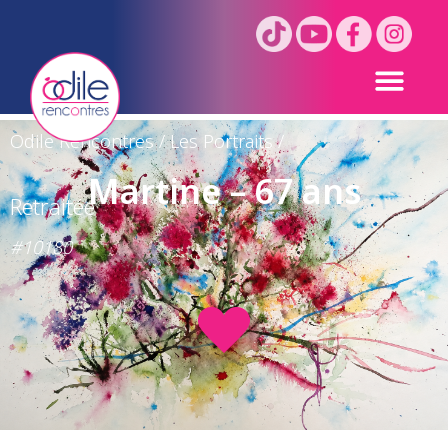
Odile Rencontres
/
Les Portraits
/
Martine – 67 ans
Retraitée
#10180