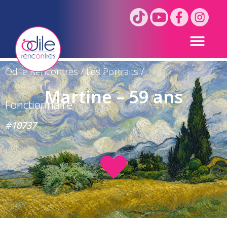
Odile Rencontres
/
Les Portraits
/
Martine – 59 ans
Fonctionnaire
#10737