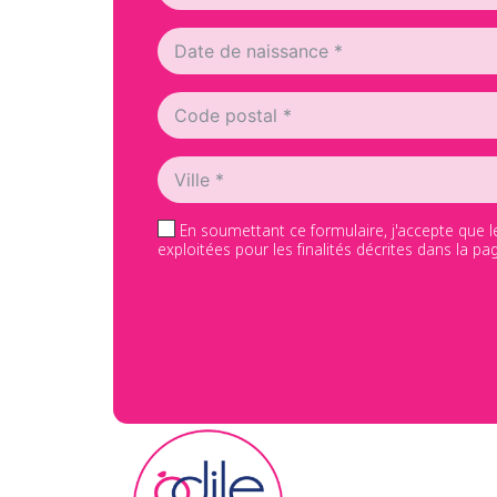
En soumettant ce formulaire, j'accepte que l
exploitées pour les finalités décrites dans la 