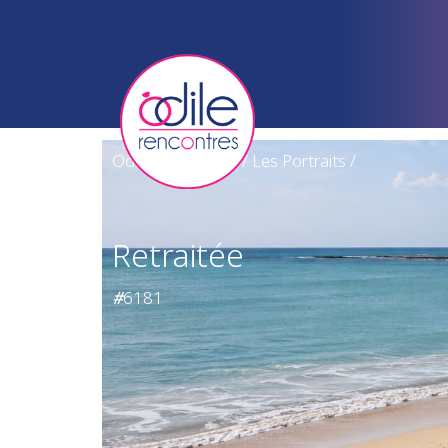
Odile Rencontres
/
Les Portraits
/
Retraitée
#
6181