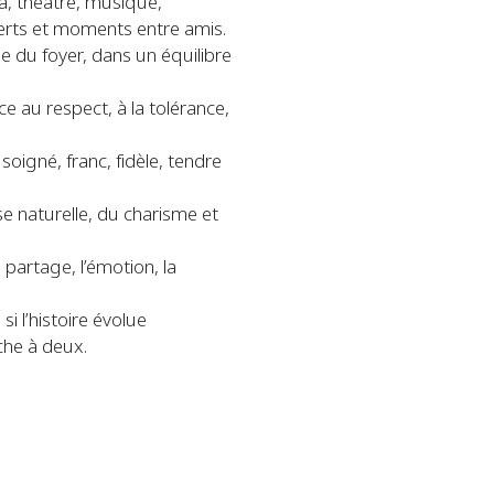
ma, théâtre, musique,
ncerts et moments entre amis.
de du foyer, dans un équilibre
e au respect, à la tolérance,
oigné, franc, fidèle, tendre
e naturelle, du charisme et
 partage, l’émotion, la
si l’histoire évolue
che à deux.