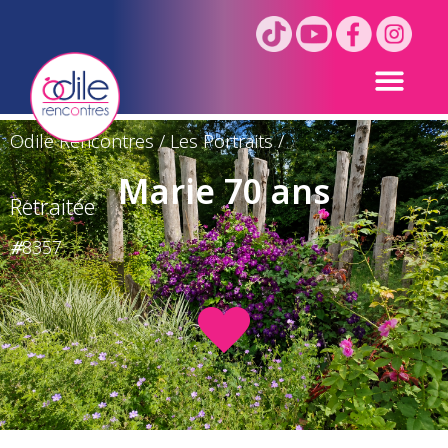
Odile Rencontres
/
Les Portraits
/
Marie 70 ans
Retraitée
#
8357