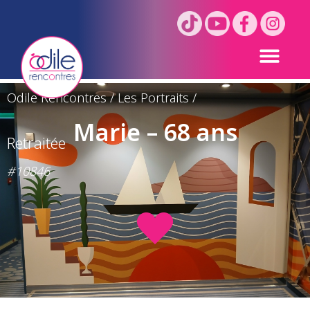
Odile Rencontres
/
Les Portraits
/
Marie – 68 ans
Retraitée
#10846