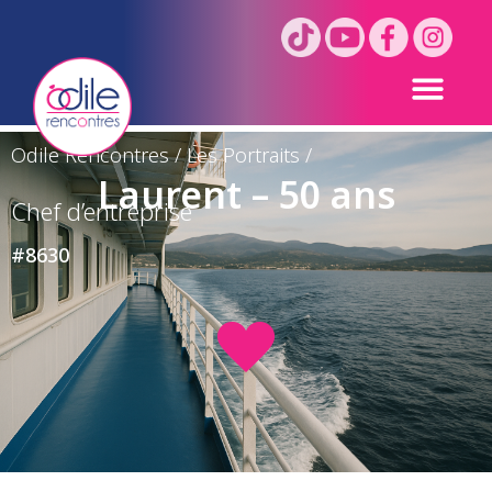
Odile Rencontres
/
Les Portraits
/
Laurent – 50 ans
Chef d’entreprise
#8630