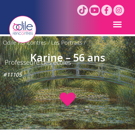
Odile Rencontres
/
Les Portraits
/
Karine – 56 ans
Professeure des écoles
#11105