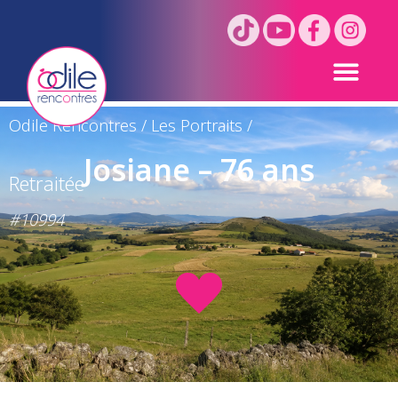
Odile Rencontres
/
Les Portraits
/
Josiane – 76 ans
Retraitée
#10994