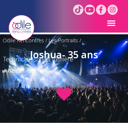
Odile Rencontres
/
Les Portraits
/
Joshua- 35 ans
Technicien son et lumière
#10693