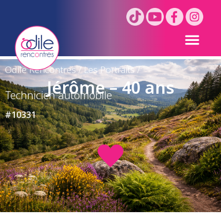
Odile Rencontres
/
Les Portraits
/
Jérôme – 40 ans
Technicien automobile
#10331