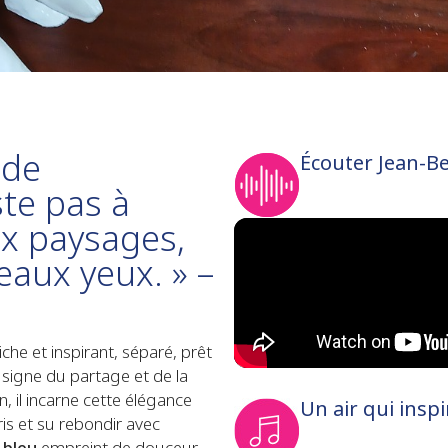
 de
Écouter Jean-B
te pas à
x paysages,
eaux yeux. » –
che et inspirant, séparé, prêt
 signe du partage et de la
 il incarne cette élégance
Un air qui insp
is et su rebondir avec