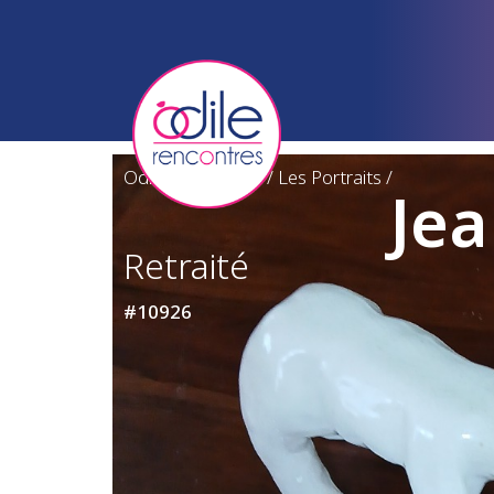
Odile Rencontres
/
Les Portraits
/
Jea
Retraité
#10926