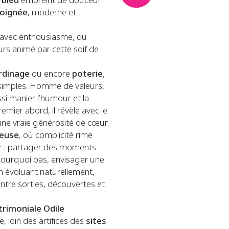
 bleu
empreint de douceur
soignée
, moderne et
ts avec enthousiasme, du
urs animé par cette soif de
rdinage
ou encore
poterie
,
ses simples. Homme de valeurs,
ssi manier l’humour et la
emier abord, il révèle avec le
ne vraie générosité de cœur.
ieuse
, où complicité rime
sir : partager des moments
pourquoi pas, envisager une
on évoluant naturellement,
ntre sorties, découvertes et
trimoniale Odile
e, loin des artifices des
sites