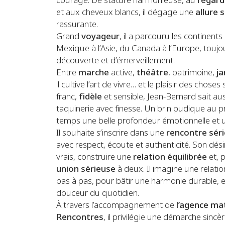
courage. De stature harmonieuse, au
regard
et aux cheveux blancs, il dégage une
allure 
rassurante.
Grand
voyageur
, il a parcouru les continen
Mexique à l’Asie, du Canada à l’Europe, toujo
découverte et d’émerveillement.
Entre
marche
active,
théâtre
, patrimoine,
ja
il cultive l’art de vivre… et le plaisir des cho
franc,
fidèle
et sensible, Jean-Bernard sait au
taquinerie avec finesse. Un brin pudique au pr
temps une belle profondeur émotionnelle et u
Il souhaite s’inscrire dans une
rencontre sér
avec respect, écoute et authenticité. Son dé
vrais, construire une
relation équilibrée
et, 
union sérieuse
à deux. Il imagine une relati
pas à pas, pour bâtir une harmonie durable, e
douceur du quotidien.
À travers l’accompagnement de
l’agence ma
Rencontres
, il privilégie une démarche sincèr