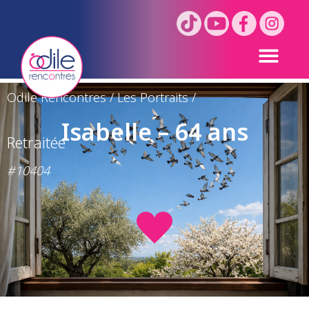
Odile Rencontres
/
Les Portraits
/
Isabelle – 64 ans
Retraitée
#10404