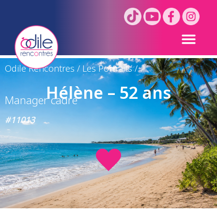
Odile Rencontres
/
Les Portraits
/
Hélène – 52 ans
Manager cadre
#11013