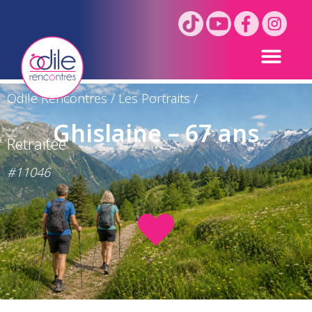
Odile Rencontres
/
Les Portraits
/
Ghislaine – 67 ans
Retraitée
#11046