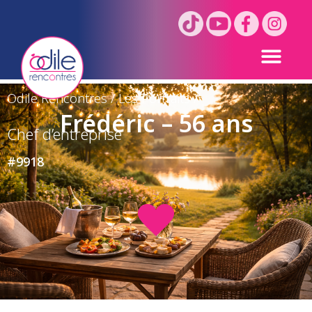
Odile Rencontres
/
Les Portraits
/
Frédéric – 56 ans
Chef d’entreprise
#9918