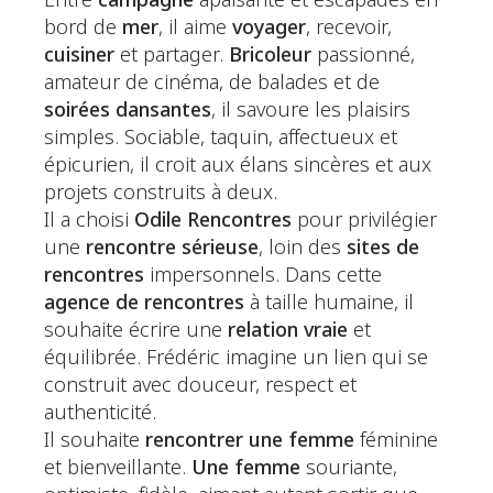
Entre
campagne
apaisante et escapades en
bord de
mer
, il aime
voyager
, recevoir,
cuisiner
et partager.
Bricoleur
passionné,
amateur de cinéma, de balades et de
soirées dansantes
, il savoure les plaisirs
simples. Sociable, taquin, affectueux et
épicurien, il croit aux élans sincères et aux
projets construits à deux.
Il a choisi
Odile Rencontres
pour privilégier
une
rencontre sérieuse
, loin des
sites de
rencontres
impersonnels. Dans cette
agence de rencontres
à taille humaine, il
souhaite écrire une
relation vraie
et
équilibrée. Frédéric imagine un lien qui se
construit avec douceur, respect et
authenticité.
Il souhaite
rencontrer une femme
féminine
et bienveillante.
Une femme
souriante,