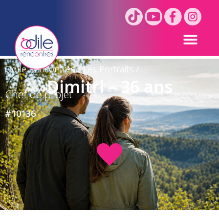
Odile Rencontres
/
Les Portraits
/
Dimitri – 36 ans
Chef de projet
#10136