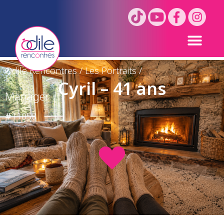
Odile Rencontres
/
Les Portraits
/
Cyril – 41 ans
Manager
#
11058