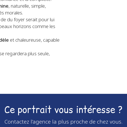
nine
, naturelle, simple,
tés morales.
de du foyer serait pour lui
es beaux horizons comme les
idèle
et chaleureuse, capable
 se regardera plus seule,
Ce portrait vous intéresse ?
Contactez l’agence la plus proche de chez vous.