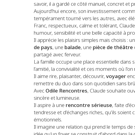
savoir, il a gardé ce côté manuel, concret e
Aujourd’hui encore, son investissement com
tempérament tourné vers les autres, avec él
Franc, respectueux, calme et tolérant, Claude
humour, sensibilité et une belle capacité à pr
Il apprécie les plaisirs simples mais choisis : 
de pays
, une
balade
, une
pièce de théâtre
partagé avec ferveur.
La famille occupe une place essentielle dan
l’amitié, la convivialité et ces moments où l’on
Il aime rire, plaisanter, découvrir,
voyager
enc
remettre du duo dans son quotidien sans brûl
Avec
Odile Rencontres
, Claude souhaite ouv
sincère et lumineuse.
Il aspire à une
rencontre sérieuse
, faite d’
tendresse et d’échanges riches, qu’ils soient cu
émotionnels.
Il imagine une relation qui prend le temps de s’
idée qu’un foyer se construit d’abord dans la c