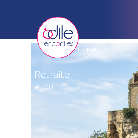
Odile Rencontres
/
Les Portraits
/
Retraité
#11011