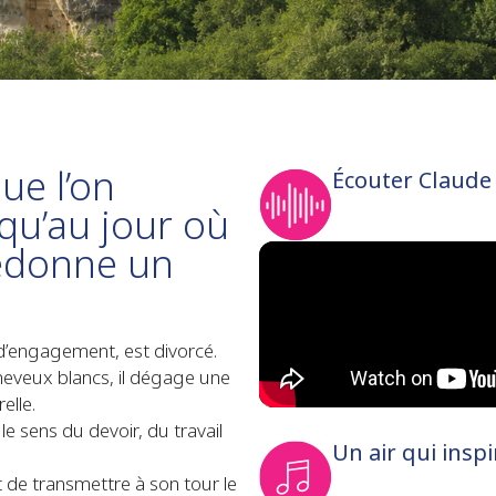
ue l’on
Écouter Claude
squ’au jour où
redonne un
d’engagement, est divorcé.
heveux blancs, il dégage une
elle.
c le sens du devoir, du travail
Un air qui insp
 de transmettre à son tour le