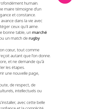
t profondément humain.
me maire témoigne d’un
égance et constance.
 avance dans la vie avec
otéger ceux qu’il aime.
une bonne table, un
marché
ou un match de
rugby
s son cœur, tout comme
 reçoit autant que l’on donne.
ore, et ne demande qu’à
er les étapes.
rir une nouvelle page,
écoute, de respect, de
lturels, intellectuels ou
installer, avec cette belle
onfiance et la complicité.