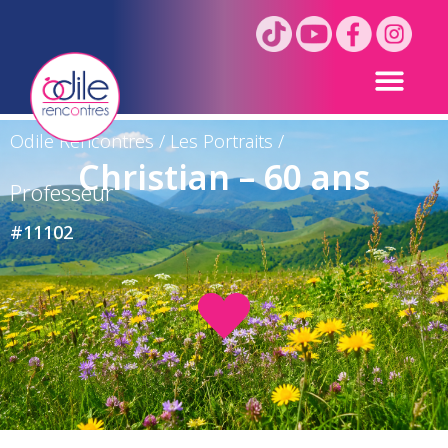
Odile Rencontres
/
Les Portraits
/
Christian – 60 ans
Professeur
#11102