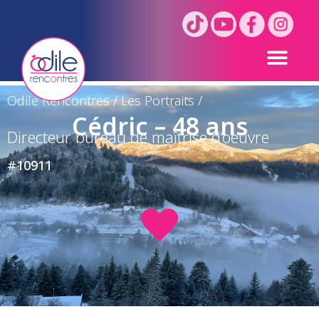
Odile Rencontres
/
Les Portraits
/
Cédric – 48 ans
Directeur bureau de maîtrise d’oeuvre
#10911