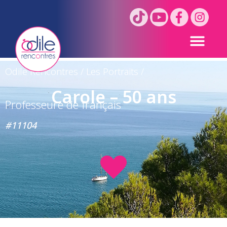
Odile Rencontres
/
Les Portraits
/
Carole – 50 ans
Professeure de français
#11104