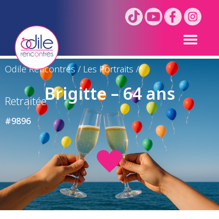
Odile Rencontres
/
Les Portraits
/
Brigitte – 64 ans
Retraitée
#9896