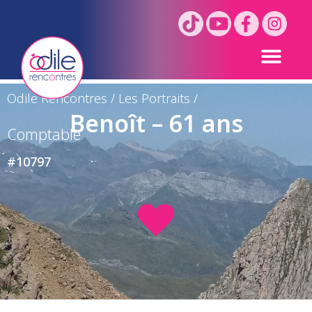
Odile Rencontres
/
Les Portraits
/
Benoît – 61 ans
Comptable
#10797