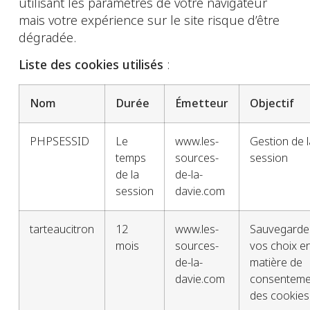
utilisant les paramètres de votre navigateur
mais votre expérience sur le site risque d’être
dégradée.
Liste des cookies utilisés
:
Nom
Durée
Émetteur
Objectif
PHPSESSID
Le
www.les-
Gestion de l
temps
sources-
session
de la
de-la-
session
davie.com
tarteaucitron
12
www.les-
Sauvegarde
mois
sources-
vos choix e
de-la-
matière de
davie.com
consenteme
des cookies